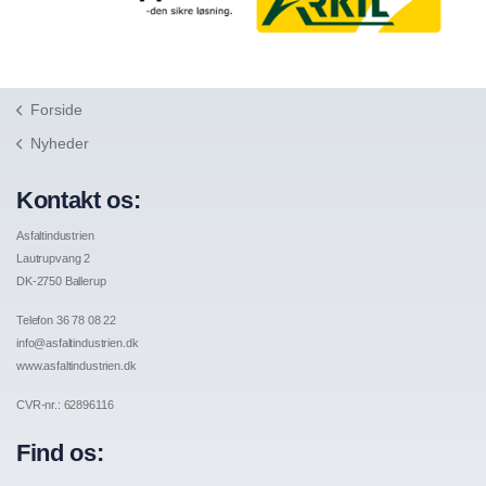
Forside
Nyheder
Kontakt os:
Asfaltindustrien
Lautrupvang 2
DK-2750 Ballerup
Telefon 36 78 08 22
info@asfaltindustrien.dk
www.asfaltindustrien.dk
CVR-nr.: 62896116
Find os: