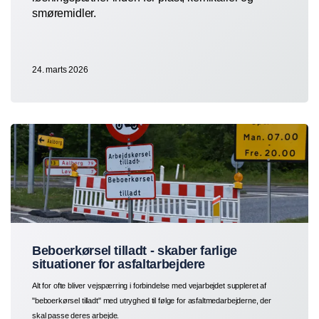
smøremidler.
24. marts 2026
Beboerkørsel tilladt - skaber farlige
situationer for asfaltarbejdere
Alt for ofte bliver vejspærring i forbindelse med vejarbejdet suppleret af
"beboerkørsel tilladt" med utryghed til følge for asfaltmedarbejderne, der
skal passe deres arbejde.