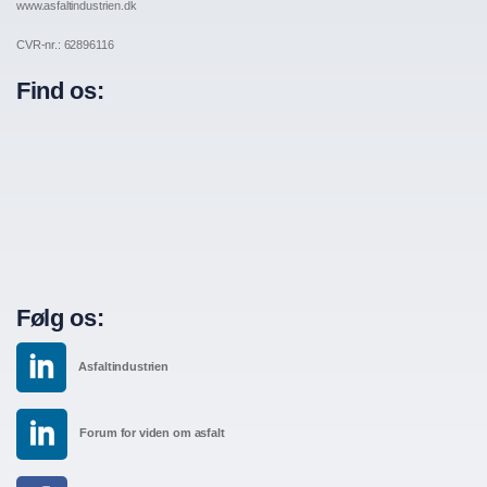
www.asfaltindustrien.dk
CVR-nr.: 62896116
Find os:
Følg os:
Asfaltindustrien
Forum for viden om asfalt