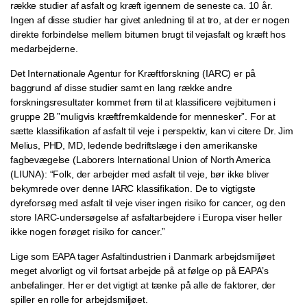
række studier af asfalt og kræft igennem de seneste ca. 10 år.
Ingen af disse studier har givet anledning til at tro, at der er nogen
direkte forbindelse mellem bitumen brugt til vejasfalt og kræft hos
medarbejderne.
Det Internationale Agentur for Kræftforskning (IARC) er på
baggrund af disse studier samt en lang række andre
forskningsresultater kommet frem til at klassificere vejbitumen i
gruppe 2B ”muligvis kræftfremkaldende for mennesker”. For at
sætte klassifikation af asfalt til veje i perspektiv, kan vi citere Dr. Jim
Melius, PHD, MD, ledende bedriftslæge i den amerikanske
fagbevægelse (Laborers International Union of North America
(LIUNA): “Folk, der arbejder med asfalt til veje, bør ikke bliver
bekymrede over denne IARC klassifikation. De to vigtigste
dyreforsøg med asfalt til veje viser ingen risiko for cancer, og den
store IARC-undersøgelse af asfaltarbejdere i Europa viser heller
ikke nogen forøget risiko for cancer.”
Lige som EAPA tager Asfaltindustrien i Danmark arbejdsmiljøet
meget alvorligt og vil fortsat arbejde på at følge op på EAPA’s
anbefalinger. Her er det vigtigt at tænke på alle de faktorer, der
spiller en rolle for arbejdsmiljøet.