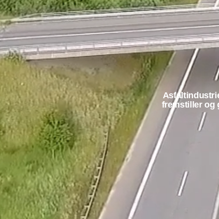
Asfaltindustr
fremstiller og