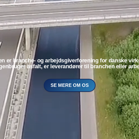
ien er branche- og arbejdsgiverforening for danske vir
 genbruger asfalt, er leverandører til branchen eller arb
SE MERE OM OS