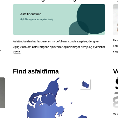
Hvis
Asfaltindustrien har lanceret en ny befolkningsundersøgelse, der giver
kan 
vigtig viden om befolkningens oplevelser og holdninger til veje og cykelstier
et
sag
i 2025.
Find asfaltfirma
V
Asf