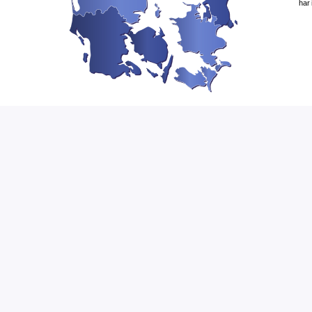
har
Klik på din region