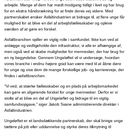
arbejde. Mange af dem har mødt modgang tidligt i livet og har brug
for en ekstra håndsrækning for at finde deres vej videre. Med
partnerskabet ønsker
Asfaltindustrien at bidrage til, at flere unge får
mulighed for at blive en del af arbejdsfællesskaber og opleve
værdien af at gøre en forskel.
Asfaltbranchen spiller en vigtig rolle i samfundet. Ikke kun ved at
anlægge og vedligeholde den infrastruktur, vi alle er afhængige af,
men også ved at skabe muligheder for mennesker, der har brug for
en ny begyndelse. Gennem Ungeløftet vil vi undersøge, hvordan
vores branche i endnu højere grad kan være med til at åbne døre
for unge og vise dem de mange forskellige
job- og karriereveje, der
findes i asfaltbranchen.
"Vi ved, at stærke fællesskaber og en plads på arbejdsmarkedet
kan gøre en afgørende forskel for unge mennesker. Derfor er vi
stolte af at blive en del af Ungeløftet og bidrage til en vigtig
samfundsopgave," siger Jakob Svane administrerende direktør i
Asfaltindustrien.
Ungeløftet er et landsdækkende partnerskab, der skal bringe unge
tættere på job eller uddannelse og styrke deres tilknytning til