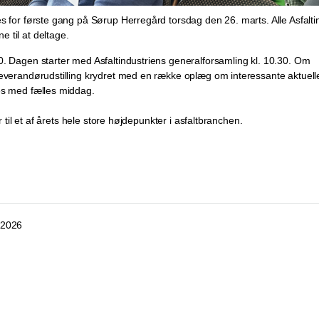
s for første gang på Sørup Herregård torsdag den 26. marts. Alle Asfalti
 til at deltage.
. Dagen starter med Asfaltindustriens generalforsamling kl. 10.30. Om
everandørudstilling krydret med en række oplæg om interessante aktuell
es med fælles middag.
er til et af årets hele store højdepunkter i asfaltbranchen.
 2026