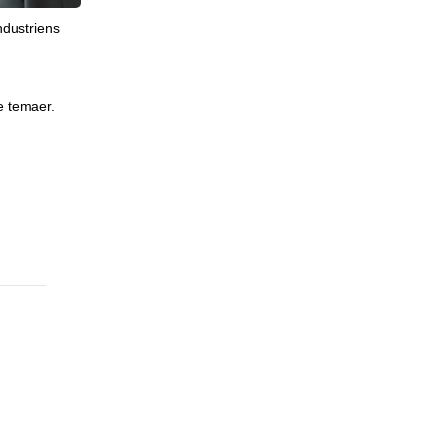
ndustriens
e temaer.