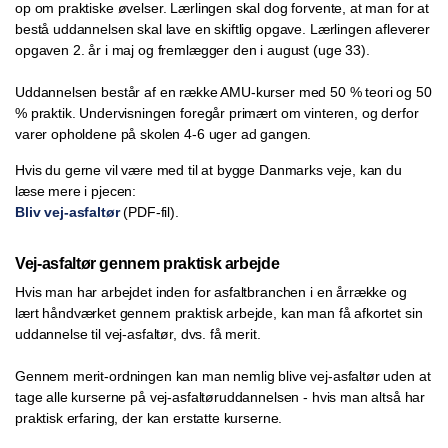
op om praktiske øvelser. Lærlingen skal dog forvente, at man for at
bestå uddannelsen skal lave en skiftlig opgave. Lærlingen afleverer
opgaven 2. år i maj og fremlægger den i august (uge 33).
Uddannelsen består af en række AMU-kurser med 50 % teori og 50
% praktik. Undervisningen foregår primært om vinteren, og derfor
varer opholdene på skolen 4-6 uger ad gangen.
Hvis du gerne vil være med til at bygge Danmarks veje, kan du
læse mere i pjecen:
Bliv vej-asfaltør
(PDF-fil).
Vej-asfaltør gennem praktisk arbejde
Hvis man har arbejdet inden for asfaltbranchen i en årrække og
lært håndværket gennem praktisk arbejde, kan man få afkortet sin
uddannelse til vej-asfaltør, dvs. få merit.
Gennem merit-ordningen kan man nemlig blive vej-asfaltør uden at
tage alle kurserne på vej-asfaltøruddannelsen - hvis man altså har
praktisk erfaring, der kan erstatte kurserne.