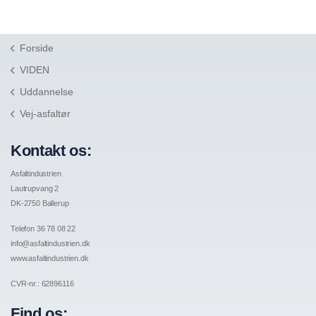
Forside
VIDEN
Uddannelse
Vej-asfaltør
Kontakt os:
Asfaltindustrien
Lautrupvang 2
DK-2750 Ballerup
Telefon 36 78 08 22
info@asfaltindustrien.dk
www.asfaltindustrien.dk
CVR-nr.: 62896116
Find os: