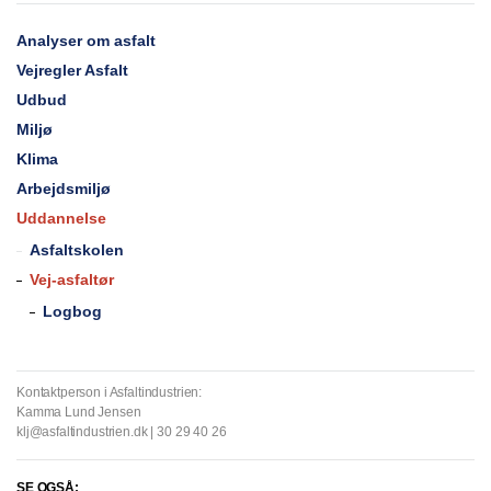
Analyser om asfalt
Vejregler Asfalt
Udbud
Miljø
Klima
Arbejdsmiljø
Uddannelse
Asfaltskolen
Vej-asfaltør
Logbog
Kontaktperson i Asfaltindustrien:
Kamma Lund Jensen
klj@asfaltindustrien.dk | 30 29 40 26
SE OGSÅ: