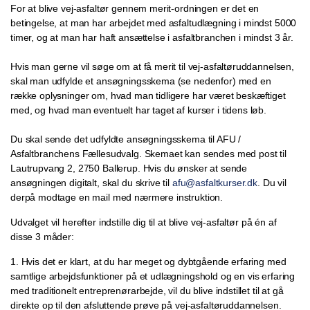
For at blive vej-asfaltør gennem merit-ordningen er det en
betingelse, at man har arbejdet med asfaltudlægning i mindst 5000
timer, og at man har haft ansættelse i asfaltbranchen i mindst 3 år.
Hvis man gerne vil søge om at få merit til vej-asfaltøruddannelsen,
skal man udfylde et ansøgningsskema (se nedenfor) med en
række oplysninger om, hvad man tidligere har været beskæftiget
med, og hvad man eventuelt har taget af kurser i tidens løb.
Du skal sende det udfyldte ansøgningsskema til AFU /
Asfaltbranchens Fællesudvalg. Skemaet kan sendes med post til
Lautrupvang 2, 2750 Ballerup. Hvis du ønsker at sende
ansøgningen digitalt, skal du skrive til
afu@asfaltkurser.dk
. Du vil
derpå modtage en mail med nærmere instruktion.
Udvalget vil herefter indstille dig til at blive vej-asfaltør på én af
disse 3 måder:
1. Hvis det er klart, at du har meget og dybtgående erfaring med
samtlige arbejdsfunktioner på et udlægningshold og en vis erfaring
med traditionelt entreprenørarbejde, vil du blive indstillet til at gå
direkte op til den afsluttende prøve på vej-asfaltøruddannelsen.