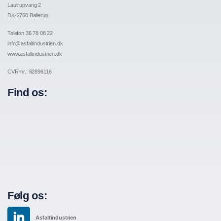
Lautrupvang 2
DK-2750 Ballerup
Telefon 36 78 08 22
info@asfaltindustrien.dk
www.asfaltindustrien.dk
CVR-nr.: 62896116
Find os:
Følg os:
Asfaltindustrien