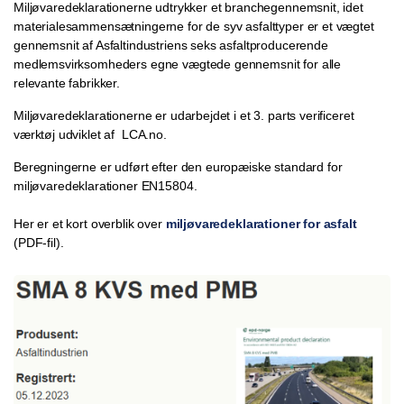
Miljøvaredeklarationerne udtrykker et branchegennemsnit, idet
materialesammensætningerne for de syv asfalttyper er et vægtet
gennemsnit af Asfaltindustriens seks asfaltproducerende
medlemsvirksomheders egne vægtede gennemsnit for alle
relevante fabrikker.
Miljøvaredeklarationerne er udarbejdet i et 3. parts verificeret
værktøj udviklet af LCA.no.
Beregningerne er udført efter den europæiske standard for
miljøvaredeklarationer EN15804.
Her er et kort overblik over
miljøvaredeklarationer for asfalt
(PDF-fil).