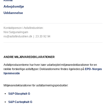
Klima
Arbejdsmiljø
Uddannelse
Kontaktperson i Asfaltindustrien:
Nivi Satgunalingam
ns@asfaltindustrien.dk | 23 20 92 94
ANDRE MILJØVAREDEKLARATIONER
Asfaltproducenterne har hver især udarbejdet miljøvaredeklarationer for en
række forskellige asfalttyper. Deklarationerne findes ligeledes på
EPD- Norges
hjemmeside
Miljøvaredeklarationer for asfaltarmeringsprodukter:
S&P Glasphalt G
S&P Carbophalt G