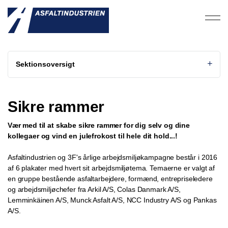
Sektionsoversigt
Sikre rammer
Vær med til at skabe sikre rammer for dig selv og dine
kollegaer
og vind en julefrokost til hele dit hold...!
Asfaltindustrien og 3F's årlige arbejdsmiljøkampagne består i 2016
af 6 plakater med hvert sit arbejdsmiljøtema. Temaerne er valgt af
en gruppe bestående asfaltarbejdere, formænd, entrepriseledere
og arbejdsmiljøchefer fra Arkil A/S, Colas Danmark A/S,
Lemminkäinen A/S, Munck Asfalt A/S, NCC Industry A/S og Pankas
A/S.