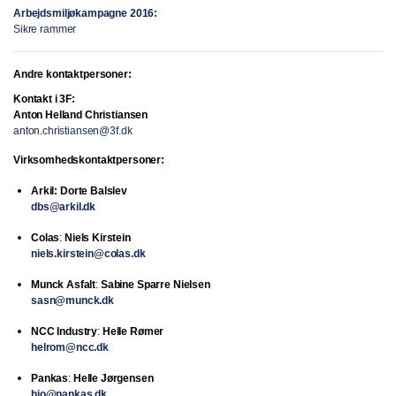
Arbejdsmiljøkampagne 2016:
Sikre rammer
Andre kontaktpersoner:
Kontakt i 3F:
Anton Helland Christiansen
anton.christiansen@3f.dk
Virksomhedskontaktpersoner:
Arkil: Dorte Balslev
dbs@arkil.dk
Colas
:
Niels Kirstein
niels.kirstein@colas.dk
Munck Asfalt
:
Sabine Sparre Nielsen
sasn@munck.dk
NCC Industry
:
Helle Rømer
helrom@ncc.dk
Pankas
:
Helle Jørgensen
hjo@pankas.dk