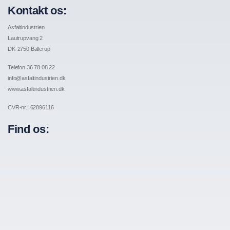
Kontakt os:
Asfaltindustrien
Lautrupvang 2
DK-2750 Ballerup
Telefon 36 78 08 22
info@asfaltindustrien.dk
www.asfaltindustrien.dk
CVR-nr.: 62896116
Find os: