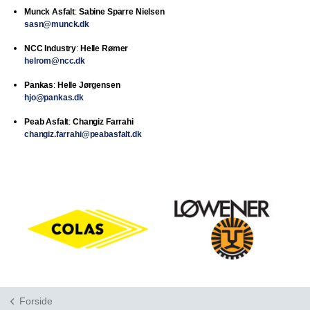
Munck Asfalt
:
Sabine Sparre Nielsen
sasn@munck.dk
NCC Industry
:
Helle Rømer
helrom@ncc.dk
Pankas
:
Helle Jørgensen
hjo@pankas.dk
Peab Asfalt
:
Changiz Farrahi
changiz.farrahi@peabasfalt.dk
Forside