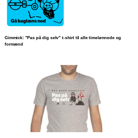
Gimmick: "Pas på dig selv" t-shirt til alle timelønnede og
formænd