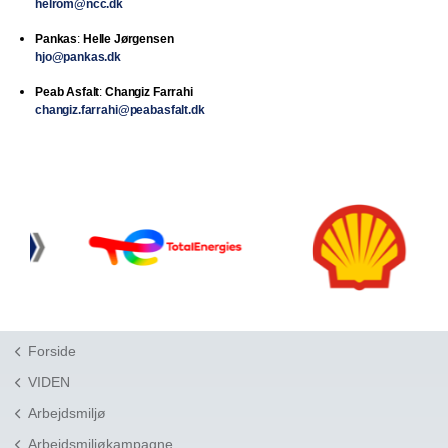
helrom@ncc.dk
Pankas
:
Helle Jørgensen
hjo@pankas.dk
Peab Asfalt
:
Changiz Farrahi
changiz.farrahi@peabasfalt.dk
Forside
VIDEN
Arbejdsmiljø
Arbejdsmiljøkampagne