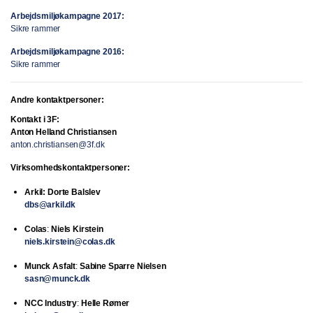
Arbejdsmiljøkampagne 2017:
Sikre rammer
Arbejdsmiljøkampagne 2016:
Sikre rammer
Andre kontaktpersoner:
Kontakt i 3F:
Anton Helland Christiansen
anton.christiansen@3f.dk
Virksomhedskontaktpersoner:
Arkil: Dorte Balslev
dbs@arkil.dk
Colas
:
Niels Kirstein
niels.kirstein@colas.dk
Munck Asfalt
:
Sabine Sparre Nielsen
sasn@munck.dk
NCC Industry
:
Helle Rømer