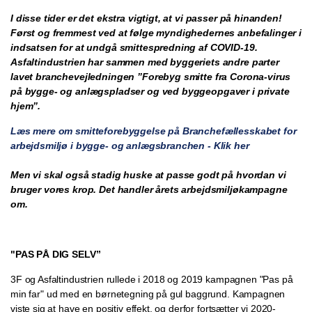
I disse tider er det ekstra vigtigt, at vi passer på hinanden!
Først og fremmest ved at følge myndighedernes anbefalinger i
indsatsen for at undgå smittespredning af COVID-19.
Asfaltindustrien har sammen med byggeriets andre parter
lavet branchevejledningen ”Forebyg smitte fra Corona-virus
på bygge- og anlægspladser og ved byggeopgaver i private
hjem”.
Læs mere om smitteforebyggelse på Branchefællesskabet for
arbejdsmiljø i bygge- og anlægsbranchen - Klik her
Men vi skal også stadig huske at passe godt på hvordan vi
bruger vores krop. Det handler årets arbejdsmiljøkampagne
om.
"PAS PÅ DIG SELV”
3F og Asfaltindustrien rullede i 2018 og 2019 kampagnen "Pas på
min far" ud med en børnetegning på gul baggrund. Kampagnen
viste sig at have en positiv effekt, og derfor fortsætter vi 2020-