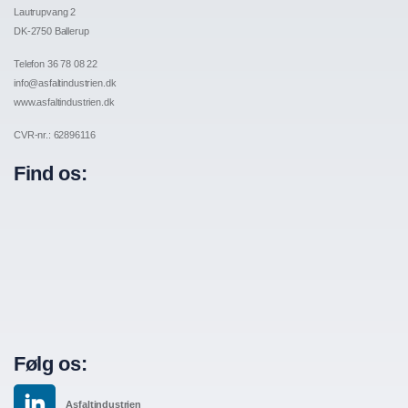
Lautrupvang 2
DK-2750 Ballerup
Telefon 36 78 08 22
info@asfaltindustrien.dk
www.asfaltindustrien.dk
CVR-nr.: 62896116
Find os:
Følg os:
Asfaltindustrien