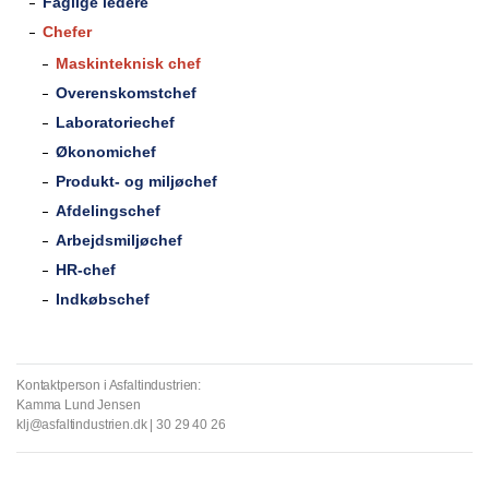
Faglige ledere
Chefer
Maskinteknisk chef
Overenskomstchef
Laboratoriechef
Økonomichef
Produkt- og miljøchef
Afdelingschef
Arbejdsmiljøchef
HR-chef
Indkøbschef
Kontaktperson i Asfaltindustrien:
Kamma Lund Jensen
klj@asfaltindustrien.dk | 30 29 40 26