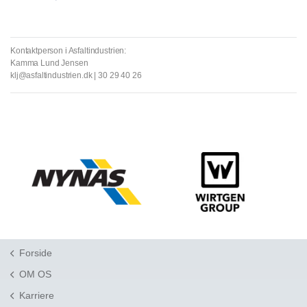
Kontaktperson i Asfaltindustrien:
Kamma Lund Jensen
klj@asfaltindustrien.dk | 30 29 40 26
Forside
OM OS
Karriere