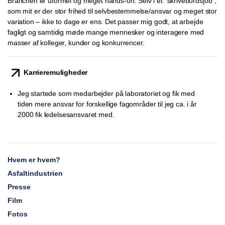
Branchen er uformel og meget hands-on. Selv i et ”skrivebordsjob”,
som mit er der stor frihed til selvbestemmelse/ansvar og meget stor
variation – ikke to dage er ens. Det passer mig godt, at arbejde
fagligt og samtidig møde mange mennesker og interagere med
masser af kolleger, kunder og konkurrencer.
Karrieremuligheder
Jeg startede som medarbejder på laboratoriet og fik med
tiden mere ansvar for forskellige fagområder til jeg ca. i år
2000 fik ledelsesansvaret med.
Hvem er hvem?
Asfaltindustrien
Presse
Film
Fotos