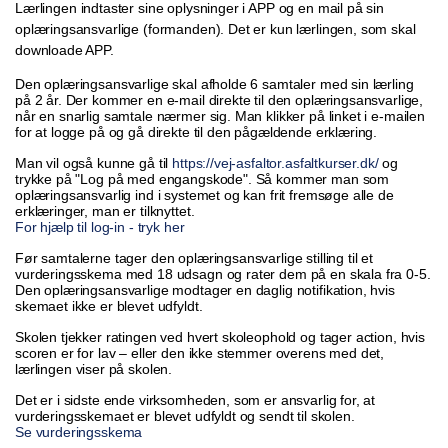
Lærlingen indtaster sine oplysninger i APP og en mail på sin
oplæringsansvarlige (formanden). Det er kun lærlingen, som skal
downloade APP.
Den oplæringsansvarlige skal afholde 6 samtaler med sin lærling
på 2 år. Der kommer en e-mail direkte til den oplæringsansvarlige,
når en snarlig samtale nærmer sig. Man klikker på linket i e-mailen
for at logge på og gå direkte til den pågældende erklæring.
Man vil også kunne gå til
https://vej-asfaltor.asfaltkurser.dk/
og
trykke på "Log på med engangskode". Så kommer man som
oplæringsansvarlig ind i systemet og kan frit fremsøge alle de
erklæringer, man er tilknyttet.
For hjælp til log-in - tryk her
Før samtalerne tager den oplæringsansvarlige stilling til et
vurderingsskema med 18 udsagn og rater dem på en skala fra 0-5.
Den oplæringsansvarlige modtager en daglig notifikation, hvis
skemaet ikke er blevet udfyldt.
Skolen tjekker ratingen ved hvert skoleophold og tager action, hvis
scoren er for lav – eller den ikke stemmer overens med det,
lærlingen viser på skolen.
Det er i sidste ende virksomheden, som er ansvarlig for, at
vurderingsskemaet er blevet udfyldt og sendt til skolen.
Se vurderingsskema