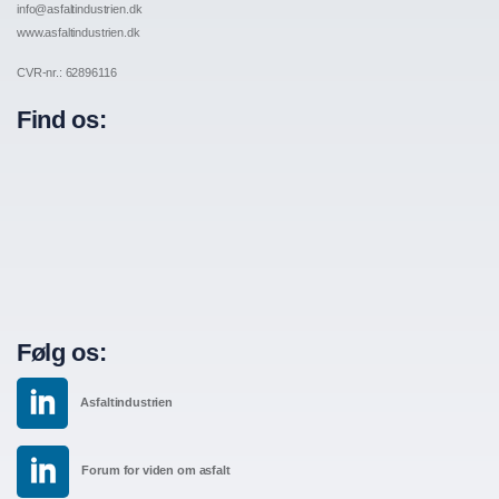
info@asfaltindustrien.dk
www.asfaltindustrien.dk
CVR-nr.: 62896116
Find os:
Følg os:
Asfaltindustrien
Forum for viden om asfalt