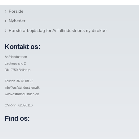
Forside
Nyheder
Første arbejdsdag for Asfaltindustriens ny direktør
Kontakt os:
Asfaltindustrien
Lautrupvang 2
DK-2750 Ballerup
Telefon 36 78 08 22
info@asfaltindustrien.dk
www.asfaltindustrien.dk
CVR-nr.: 62896116
Find os: