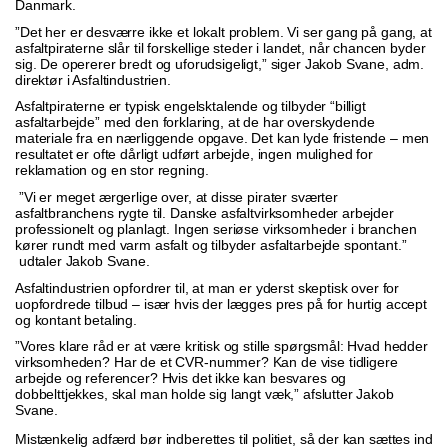
Danmark.
”Det her er desværre ikke et lokalt problem. Vi ser gang på gang, at
asfaltpiraterne slår til forskellige steder i landet, når chancen byder
sig. De opererer bredt og uforudsigeligt,” siger Jakob Svane, adm.
direktør i Asfaltindustrien.
Asfaltpiraterne er typisk engelsktalende og tilbyder “billigt
asfaltarbejde” med den forklaring, at de har overskydende
materiale fra en nærliggende opgave. Det kan lyde fristende – men
resultatet er ofte dårligt udført arbejde, ingen mulighed for
reklamation og en stor regning.
”Vi er meget ærgerlige over, at disse pirater sværter
asfaltbranchens rygte til. Danske asfaltvirksomheder arbejder
professionelt og planlagt. Ingen seriøse virksomheder i branchen
kører rundt med varm asfalt og tilbyder asfaltarbejde spontant.”
udtaler Jakob Svane.
Asfaltindustrien opfordrer til, at man er yderst skeptisk over for
uopfordrede tilbud – især hvis der lægges pres på for hurtig accept
og kontant betaling.
”Vores klare råd er at være kritisk og stille spørgsmål: Hvad hedder
virksomheden? Har de et CVR-nummer? Kan de vise tidligere
arbejde og referencer? Hvis det ikke kan besvares og
dobbelttjekkes, skal man holde sig langt væk,” afslutter Jakob
Svane.
Mistænkelig adfærd bør indberettes til politiet, så der kan sættes ind